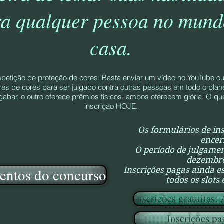
ra qualquer pessoa no mund
casa.
petição de proteção de cores. Basta enviar um vídeo no YouTube 
es de cores para ser julgado contra outras pessoas em todo o plane
 gabar, o outro oferece prêmios físicos, ambos oferecem glória. O 
inscrição HOJE.
Os formulários de ins
encer
O período de julgamen
dezembro
entos do concurso
Inscrições pagas ainda e
todos os slots
Inscrições gratuitas:
Inscrições pa