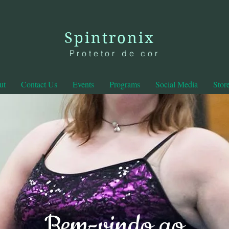
Spintronix
Protetor de cor
ut
Contact Us
Events
Programs
Social Media
Stor
Bem-vindo ao