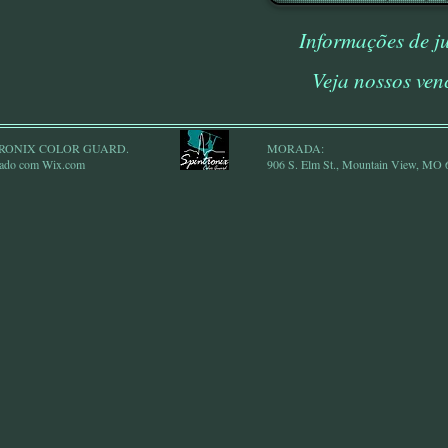
Informações de j
Veja nossos ven
NTRONIX COLOR GUARD.
MORADA:
iado com
Wix.com
906 S. Elm St., Mountain View, MO