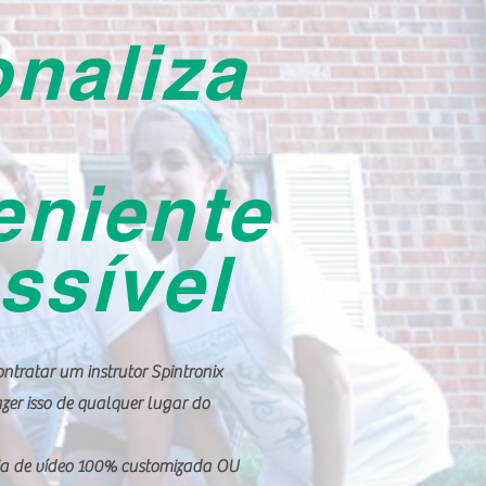
naliza
eniente
ssível
ntratar um instrutor Spintronix
zer isso de qualquer lugar do
ia de vídeo 100% customizada OU