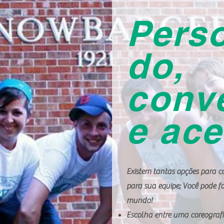
Perso
do,
conv
e ace
Existem tantas opções para co
para sua equipe; Você pode fa
mundo!
Escolha entre uma coreograf