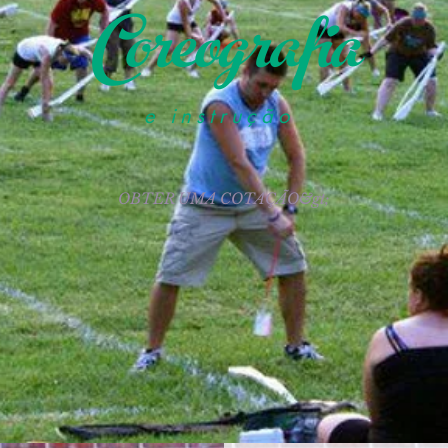
Coreografia
e instrução
OBTER UMA COTAÇÃO&gt;