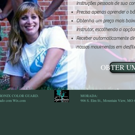
instruções pessoais de sua co
Precisa apenas aprender o bás
Obtenha um preço mais bai
instrutor, escolhendo a opção
Receber automaticamente direi
nossos movimentos em desfile
OBTER U
NTRONIX COLOR GUARD.
MORADA:
iado com
Wix.com
906 S. Elm St., Mountain View, MO