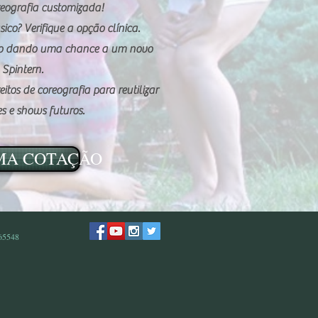
reografia customizada!
ico? Verifique a opção clínica.
xo dando uma chance a um novo
 Spintern.
tos de coreografia para reutilizar
s e shows futuros.
MA COTAÇÃO
 65548