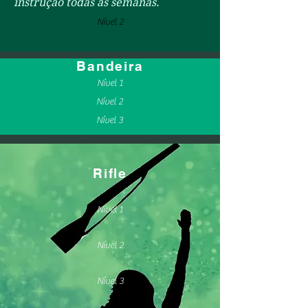
instrução todas as semanas.
Nível 2
Bandeira
Nível 1
Nível 2
Nível 3
Rifle
Nível 1
Nível 2
Nível 3