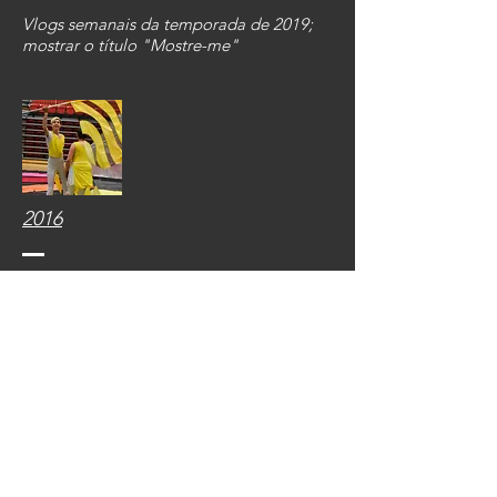
Vlogs semanais da temporada de 2019;
mostrar o título "Mostre-me"
2016
Vlogs semanais da temporada de 2019;
mostrar o título "Mostre-me"
Recursos do
instrutor
Excelente vídeo-discurso, entrevistas e
outras informações para instrutores -