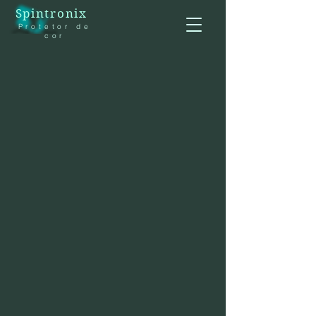
Spintronix
Protetor de
cor