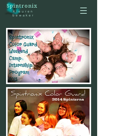
Spintronix
Kleuren
bewaker