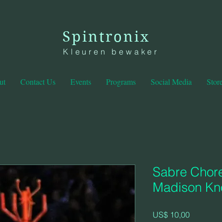
Spintronix
Kleuren bewaker
ut
Contact Us
Events
Programs
Social Media
Stor
Sabre Chor
Madison Kn
Prijs
US$ 10,00