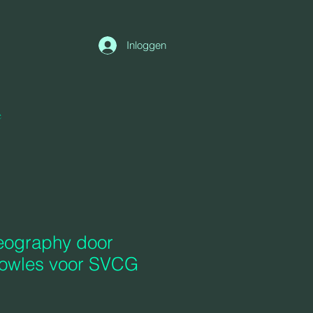
Inloggen
e
eography door
owles voor SVCG