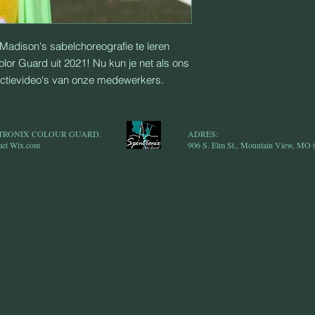
Madison's sabelchoreografie te leren
olor Guard uit 2021! Nu kun je net als ons
uctievideo's van onze medewerkers.
INTRONIX COLOUR GUARD.
ADRES:
met
Wix.com
906 S. Elm St., Mountain View, MO