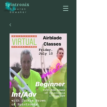
Spintronix
Kleuren
bewaker