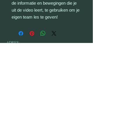
de informatie en bewegingen die je
uit de video leert, te gebruiken om je
eigen team les te geven!
ADRES:
906 S. Elm St., Mountain View, MO 65548
© 2017 door SPINTRONIX COLOUR GUARD.
Met trots gemaakt met
Wix.com