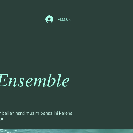
Masuk
e
 Ensemble
alilah nanti musim panas ini karena
an.