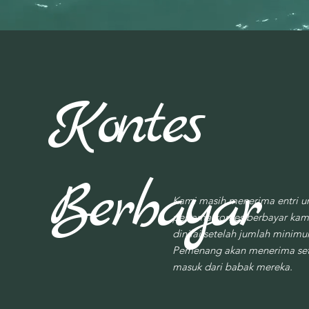
Kontes
Berbayar
Kami masih menerima entri u
pertama kontes berbayar kam
dinilai setelah jumlah minimu
Pemenang akan menerima set
masuk dari babak mereka.