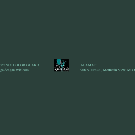
INTRONIX COLOR GUARD.
ALAMAT:
gga dengan
Wix.com
906 S. Elm St., Mountain View, MO