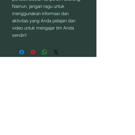
Namun, jangan ragu untuk
menggunakan informasi dan
aktivitas yang Anda pelajari dari
video untuk mengajar tim Anda
sendiri!
ALAMAT:
906 S. Elm St., Mountain View, MO 65548
© 2017 oleh SPINTRONIX COLOR GUARD.