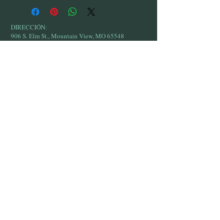
DIRECCIÓN:
906 S. Elm St., Mountain View, MO 65548
© 2017 por SPINTRONIX COLOR GUARD.
Creado con
orgullo con Wix.com