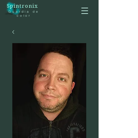
Spintronix
Guardia de
color