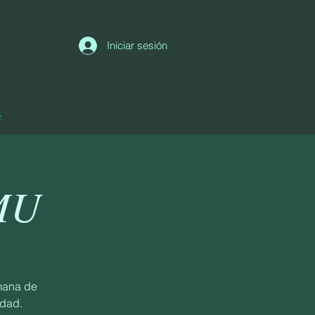
Iniciar sesión
e
MU
mana de
idad.