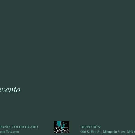
evento
NTRONIX COLOR GUARD.
DIRECCIÓN:
 con Wix.com
906 S. Elm St., Mountain View, MO