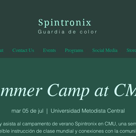
Spintronix
Guardia de color
ut
Contact Us
Events
Programs
Social Media
Stor
ummer Camp at C
mar 05 de jul
  |  
Universidad Metodista Central
y asista al campamento de verano Spintronix en CMU, una se
eíble instrucción de clase mundial y conexiones con la comun