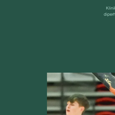
Klin
diper