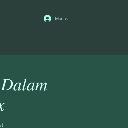
Masuk
e
a Dalam
x
w)