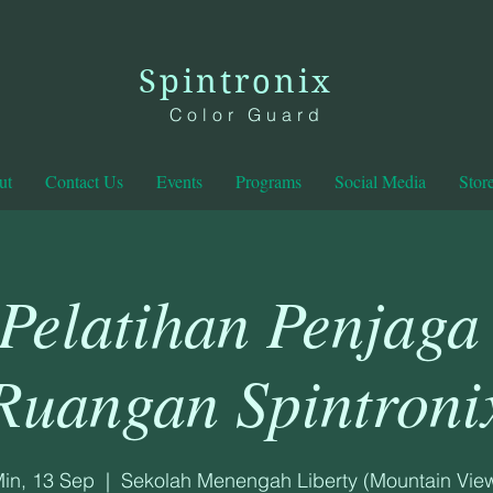
Spintronix
Color Guard
ut
Contact Us
Events
Programs
Social Media
Stor
 Pelatihan Penjag
Ruangan Spintroni
in, 13 Sep
  |  
Sekolah Menengah Liberty (Mountain Vie