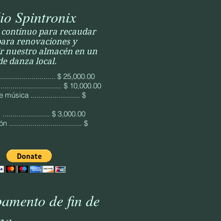
io Spintronix
 continuo para recaudar
para renovaciones y
ir nuestro almacén en un
de danza local.
............................ $ 25,000.00
............................. $ 10,000.00
úsica ......................... $
....................... $ 3,000.00
.................................... $
mento de fin de
na