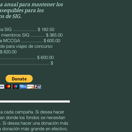
 anual para mantener los
asequibles para los
s de SIG.
SIG .................... $ 182.50
miembros SIG ............ $ 365.00
MCCGA .................. $ 600.00
le para viajes de concurso
... $ 820.00
............................. $ 600.00
..................................... $
e a cada campaña. Si desea hacer
n donde los fondos se necesitan
e. Si desea hacer una donación más
a donación más grande en efectivo,