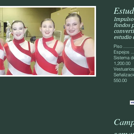
Estud
Impulso
fondos 
convert
estudio 
Piso .........
Espejos .....
Sistema de m
1,200.00
Vestuarios .
Señalización .
550.00
Campa
sema