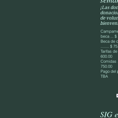
¡Las don
donacion
de volu
bienveni
Campamen
beca ... $
Beca de 
........ $ 7
Tarifas de al
600.00
Comidas ......
750.00
Pago del pers
TBA
SIG e