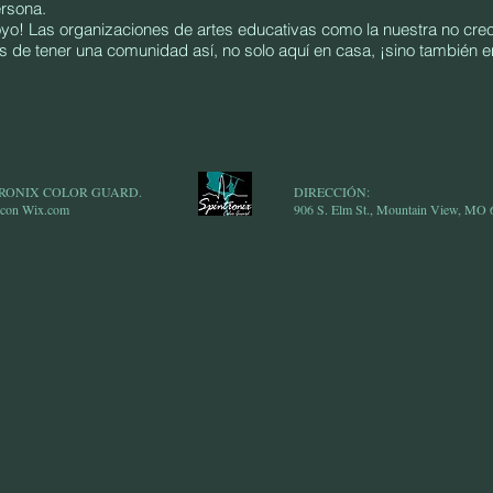
ersona.
o! Las organizaciones de artes educativas como la nuestra no cre
 de tener una comunidad así, no solo aquí en casa, ¡sino también 
NTRONIX COLOR GUARD.
DIRECCIÓN:
 con Wix.com
906 S. Elm St., Mountain View, MO