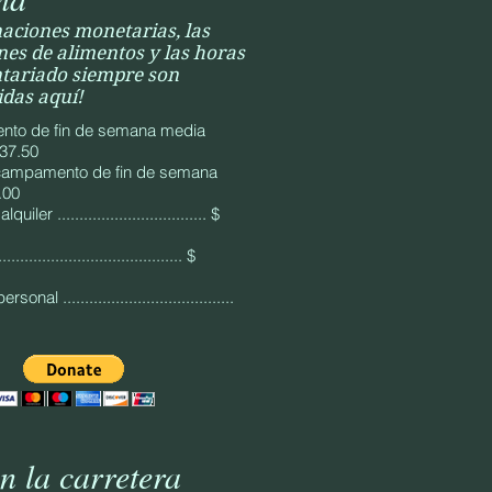
aciones monetarias, las
es de alimentos y las horas
ntariado siempre son
das aquí!
to de fin de semana media
 37.50
campamento de fin de semana
5.00
quiler .................................. $
.................................... $
onal .......................................
n la carretera