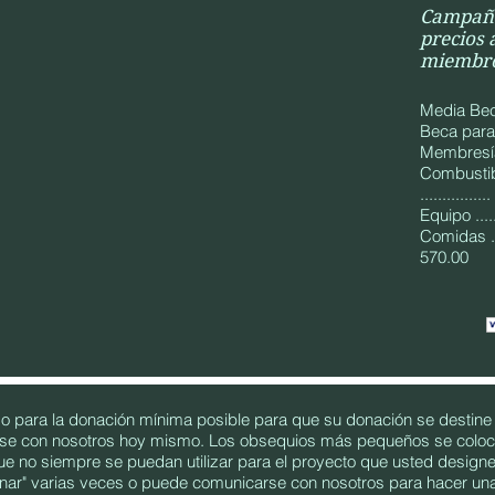
Campaña
precios 
miembro
Media Beca 
Beca para 
Membresía 
Combustib
.............
Equipo ......
Comidas ......
570.00
o para la donación mínima posible para que su donación se destin
e con nosotros hoy mismo. Los obsequios más pequeños se coloca
e no siempre se puedan utilizar para el proyecto que usted design
nar" varias veces o puede comunicarse con nosotros para hacer un